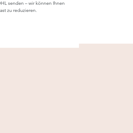
 DHL senden – wir können Ihnen
ast zu reduzieren.
2019
84-day
Im Einsatz seit
Protokoll
FOLGEN SIE UNS