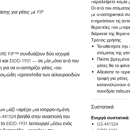
παραλείψετε καμία 
Οι από του στόματο
σης για γάτες με FIP
με υποστηρικτικά σ
επηρεάσουν τις αντ
θεραπείες που μπορε
διάρκεια της θεραπεί
Τρόπος χρήσης:
Τοποθετήστε την
στόματος της γάτ
 CURE FIP™ συνδυάζουν δύο ισχυρά
Πιέστε βρεγμένα
4 και EIDD-1931 — σε μία μόνο από του
γάτες θα το φάν
για να υποστηρίζει γάτες που
Αδειάστε το περ
λοιμώδη περιτονίτιδα των αιλουροειδών
τροφή για γάτες.
καταναλώνουν όλ
συνεδρία ταΐσματ
Συστατικά
ων μαζί παρέχει μια ισορροπημένη
S-441524 βοηθά στην αναστολή του
Ενεργά συστατικά:
το EIDD-1931 λειτουργεί μέσω ενός
GS-441524