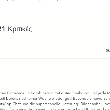
21 Κριτικές
στέρια.
Ταξ
έρια.
 ersten Einnahme. In Kombination mit guter Ernährung und jede
astl bereits nach einer Woche wieder gut! Besonders hervorzuh
atsApp Chat und die superschnelle Lieferung! Bilder anbei...b
Mischform einer trockenen und neurologischen FIP..wir sind so