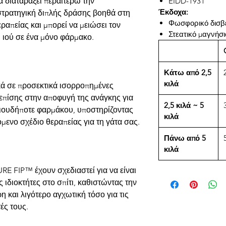
EIDD-1931
α διαταράξει περαιτέρω την
Έκδοχα:
στρατηγική διπλής δράσης βοηθά στη
Φωσφορικό δισβ
εραπείας και μπορεί να μειώσει τον
Στεατικό μαγνήσι
 ιού σε ένα μόνο φάρμακο.
Κάτω από 2,5
κιλά
ικά σε προσεκτικά ισορροπημένες
επίσης στην αποφυγή της ανάγκης για
2,5 κιλά ~ 5
ιουδήποτε φαρμάκου, υποστηρίζοντας
κιλά
μενο σχέδιο θεραπείας για τη γάτα σας.
Πάνω από 5
κιλά
URE FIP™ έχουν σχεδιαστεί για να είναι
ιδιοκτήτες στο σπίτι, καθιστώντας την
 και λιγότερο αγχωτική τόσο για τις
ές τους.