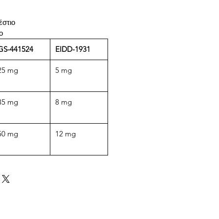
έστιο
ο
GS-441524
EIDD-1931
25 mg
5 mg
35 mg
8 mg
50 mg
12 mg