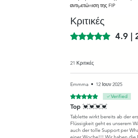
αντιμετώπιση της FIP
Κριτικές
4.9 | 
Βαθμολογήθηκε με 4,9 από 5 α
21 Κριτικές
Emmma
•
12 Ιουν 2025
Βαθμολογήθηκε με 5 από 5 αστ
Verified
Top 💓💓💓💓
Tablette wirkt bereits ab der
Flüssigkeit geht es unserem W
auch der tolle Support per Wh
einer Woche!!! Wir haben die 