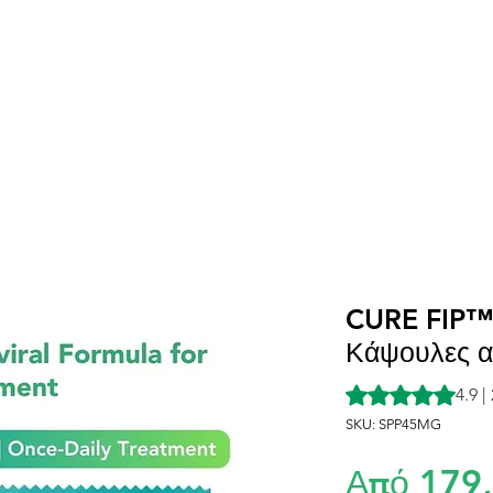
Φάρμακο FIP
Δοσολογία
Πρόγραμμα υποτρ
CURE FIP™ Δ
Κάψουλες α
Rating is 4.9 out o
4.9 |
SKU: SPP45MG
Από
179,