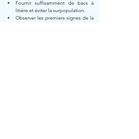
Fournir suffisamment de bacs à 
litière et éviter la surpopulation.
Observer les premiers signes de la 
maladie et consulter régulièrement 
un vétérinaire.
Offrir une nutrition de qualité pour 
renforcer l’immunité.
Retarder l’introduction de 
nouveaux chats tant que le risque 
n’est pas écarté.
Si vous êtes éleveur, il est essentiel de :
surveiller la propreté des lieux,
gérer le nombre de chats,
contrôler régulièrement leur état 
de santé.
Comprenez également l’importance de 