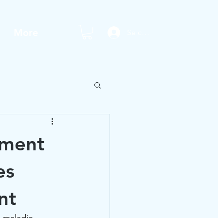
More
Se connecter
ement
es
nt