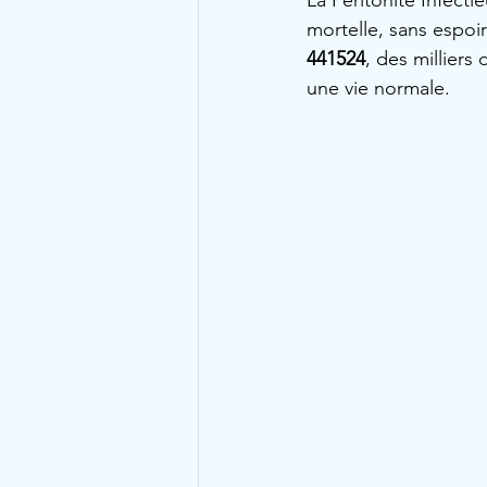
La Péritonite Infect
mortelle, sans espoi
441524
, des millier
une vie normale.