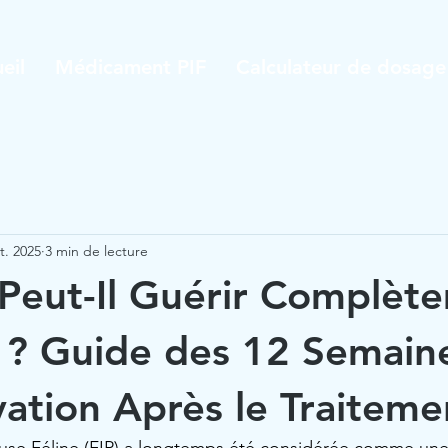
eil
Médicament PIF
Calculateur de dosage
t. 2025
3 min de lecture
Peut-Il Guérir Complèt
P ? Guide des 12 Semain
ation Après le Traiteme