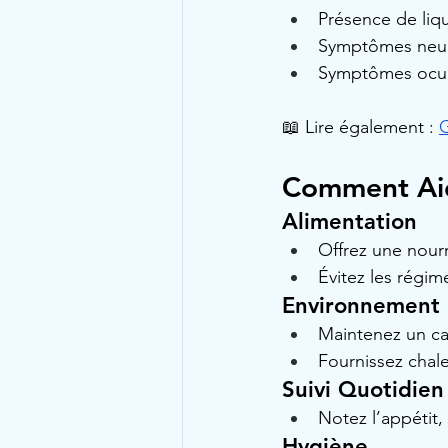
Présence de liq
Symptômes neuro
Symptômes ocul
📖 Lire également : 
G
Comment Aid
Alimentation
Offrez une nourr
Évitez les régim
Environnement
Maintenez un cad
Fournissez chale
Suivi Quotidien
Notez l’appétit, 
Hygiène