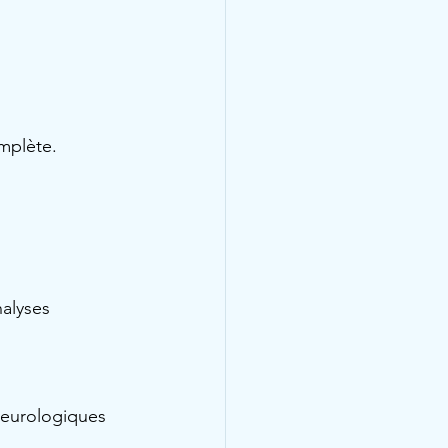
mplète.
nalyses 
neurologiques 