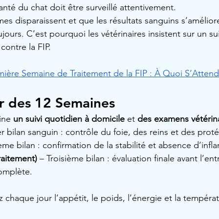
santé du chat doit être surveillé attentivement.
s disparaissent et que les résultats sanguins s’améliore
jours. C’est pourquoi les vétérinaires insistent sur un sui
 contre la FIP.
mière Semaine de Traitement de la FIP : À Quoi S’Attend
r des 12 Semaines
ine 
un suivi quotidien à domicile
 et 
des examens vétérina
r bilan sanguin : contrôle du foie, des reins et des proté
me bilan : confirmation de la stabilité et absence d’inf
raitement)
 – Troisième bilan : évaluation finale avant l’en
omplète.
 chaque jour l’appétit, le poids, l’énergie et la tempéra