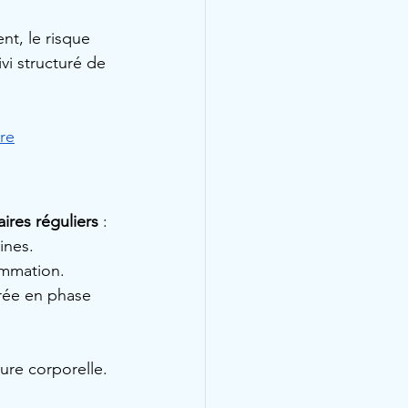
nt, le risque 
vi structuré de 
re
ires réguliers
 :
ines.
lammation.
trée en phase 
ture corporelle.