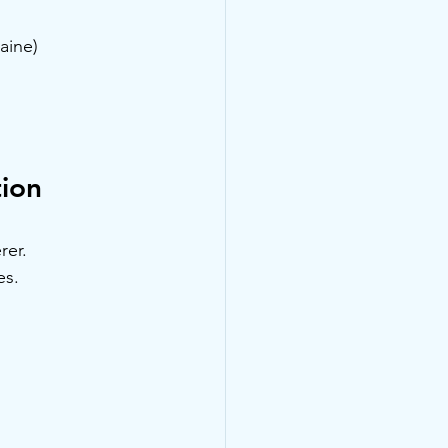
aine)
ion
rer.
es.