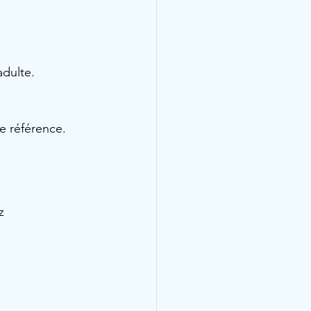
adulte.
de référence.
z 