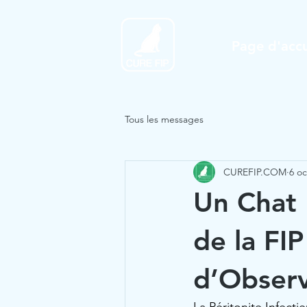
Page d'accu
Tous les messages
CUREFIP.COM
6 oc
Un Chat 
de la FI
d’Observ