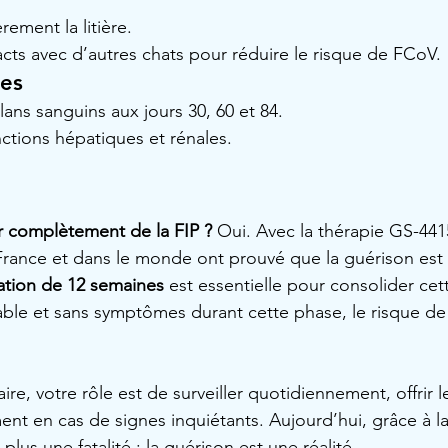
rement la litière.
acts avec d’autres chats pour réduire le risque de FCoV.
res
lans sanguins aux jours 30, 60 et 84.
onctions hépatiques et rénales.
ir complètement de la FIP ?
 Oui. Avec la thérapie GS-441
rance et dans le monde ont prouvé que la guérison est 
ation de 12 semaines
 est essentielle pour consolider cet
stable et sans symptômes durant cette phase, le risque de
ire, votre rôle est de surveiller quotidiennement, offrir l
ent en cas de signes inquiétants. Aujourd’hui, grâce à la 
t plus une fatalité : la guérison est une réalité.