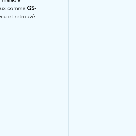
 maladie 
iraux comme 
GS-
cu et retrouvé 