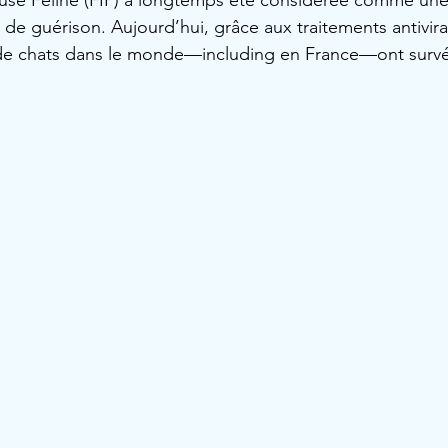
ieuse Féline (FIP) a longtemps été considérée comme une
r de guérison. Aujourd’hui, grâce aux traitements antiv
s de chats dans le monde—including en France—ont survé