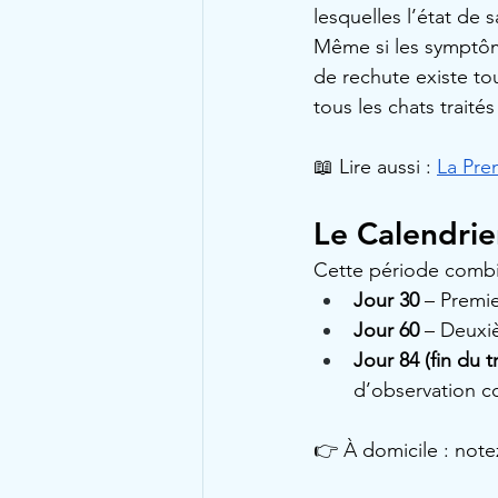
lesquelles l’état de 
Même si les symptôme
de rechute existe tou
tous les chats traités
📖 Lire aussi : 
La Pre
Le Calendrie
Cette période comb
Jour 30
 – Premie
Jour 60
 – Deuxiè
Jour 84 (fin du t
d’observation c
👉 À domicile : notez