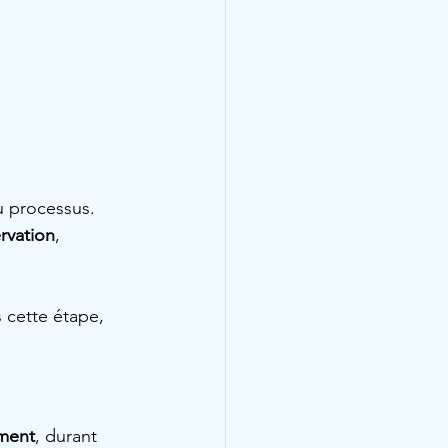
u processus. 
rvation
, 
 cette étape, 
ement
, durant 