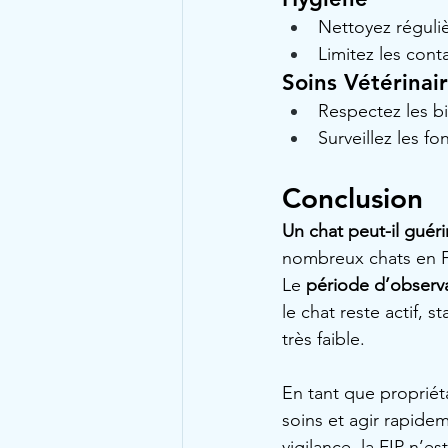
Nettoyez réguliè
Limitez les cont
Soins Vétérinai
Respectez les bi
Surveillez les f
Conclusion
Un chat peut-il guér
nombreux chats en F
Le 
période d’observ
le chat reste actif, 
très faible.
En tant que propriéta
soins et agir rapidem
vigilance, la FIP n’es