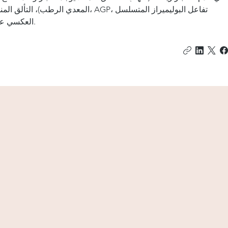
المعدي الرطب)، التألق المناعي لفيروس ال
العكسي على سائل الانصباب، أو خزعة الأنسجة.
100,000+
92%
نسبة النجاح
القطط المعالجة
عالمية
الدفع