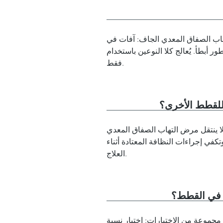
هاب الصفاق المعدي الجاف: آفات في
لج كلا النوعين باستخدام GS-441524؛ أما الحالات العصبية/العينية فتتطلب حقنًا
فقط.
ا ينتقل مرض التهاب الصفاق المعدي (FIP) نفسه بين القطط. أما فيروس كورونا القططي (FCoV) الكامن
في إجراءات النظافة المعتادة أثناء
العلاج.
ارات: اختبار نسبة A/G في الدم، اختبار ريفالتا (التهاب الصفاق