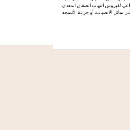
تهاب الصفاق المعدي، AGP، تفاعل البوليميراز المتسلسل
84-day
2019
موثوق منذ
البروتوكول
تابعنا