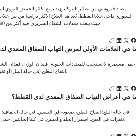
مضاد فيروسي من نظائر النيوكليوزيد يمنع تكاثر الحمض النووي ا
السنوري داخل خلايا القطط. يُعد هذا العلاج الأكثر دراسةً من بين عل
حيث بلغت معدلات الشفاء السريري فيه أكثر من 80% في العديد من الدراسات المستقلة.
ا هي العلامات الأولى لمرض التهاب الصفاق المعدي ل
حمى مستمرة لا تستجيب للمضادات الحيوية، فقدان الوزن، فقدان الشهية،
انتفاخ البطن (في حالة البلل) أو تغيرات عصبية/عينية (في حالة الجفاف).
ا هي أعراض التهاب الصفاق المعدي لدى القطط؟
في حالة البلع: انتفاخ البطن، صعوبة في التنفس. في حالة الجفاف:
تغيرات في العين، اصفرار الجلد والعينين. في كلتا الحالتين: حمى، فقدان الوزن، خمول، فقدان الشهية.