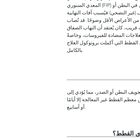
المعدي السنوري (FIP) في شكلين رئيسيين. النوع الرطب (النضحي) يُسبب تراكم السوائل في البطن أو
(غير النضحي) فيُسبب آفات التهابية
 من الأعراض الأقل وضوحًا. قد تُصاب
قريب، كان يُعتقد أن التهاب الصفاق
 المضادة للفيروسات، وخاصةً GS-441524،
وضع جذرياً، حيث تجاوزت معدلات الشفاء 80% لدى القطط التي أكملت بروتوكول العلاج
بالكامل.
ويف البطن أو الصدر، مما يُؤدي إلى
ظم القطط غير المعالجة إلا أيامًا
أو أسابيع.