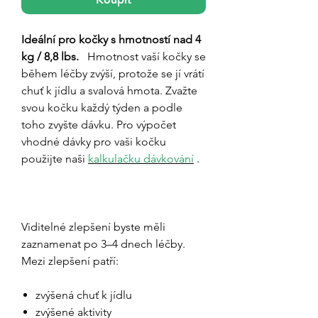
Ideální pro kočky s hmotností nad 4
kg / 8,8 lbs.
Hmotnost vaší kočky se
během léčby zvýší, protože se jí vrátí
chuť k jídlu a svalová hmota. Zvažte
svou kočku každý týden a podle
toho zvyšte dávku. Pro výpočet
vhodné dávky pro vaši kočku
použijte naši
kalkulačku dávkování
.
GS-441524
Viditelné zlepšení byste měli
zaznamenat po 3–4 dnech léčby.
Mezi zlepšení patří:
zvýšená chuť k jídlu
zvýšené aktivity