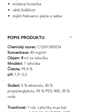
snížená horečka
větší bdělost
zvýšit frekvenci péče o sebe
POPIS PRODUKTU
Chemický vzorec:
C12H13N5O4
Koncentrace:
40 mg/ml
Objem: 8
ml na lahvičku
Množství:
1 lahvička
Čistota:
99,4 %
pH:
1,9~2,2
Složení:
5 % ethanolu, 30 %
propylenglykolu, 45 % PEG 400, 20 %
vody.
Trvanlivost:
1 rok. Lahvičky musí být