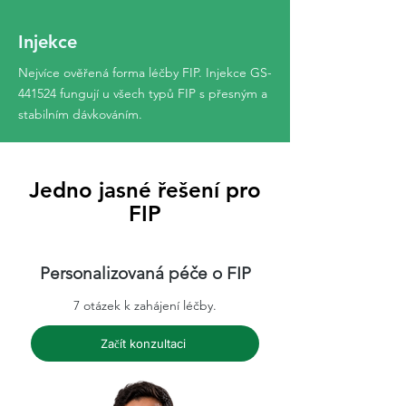
Injekce
Nejvíce ověřená forma léčby FIP. Injekce GS-
441524 fungují u všech typů FIP s přesným a
stabilním dávkováním.
Jedno jasné řešení pro
FIP
Personalizovaná péče o FIP
7 otázek k zahájení léčby.
Začít konzultaci