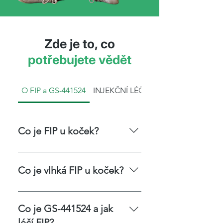
Zde je to, co
potřebujete vědět
O FIP a GS-441524
INJEKČNÍ LÉČBA
Co je FIP u koček?
FIP (infekční peritonitida koček) je 
závažné, progresivní onemocnění 
Co je vlhká FIP u koček?
způsobené mutací kočičího 
koronaviru. U většiny koček kočičí 
Vlhká (efuzivní) FIP způsobuje 
koronavirus nezpůsobuje žádné 
hromadění tekutiny v břišní nebo 
Co je GS-441524 a jak
příznaky nebo jen mírné zažívací 
hrudní dutině, což vede k 
léčí FIP?