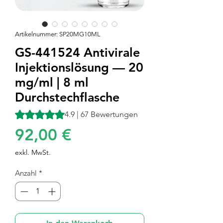
Artikelnummer: SP20MG10ML
GS-441524 Antivirale
Injektionslösung — 20
mg/ml | 8 ml
Durchstechflasche
Das Rating beträgt 4.9 von fünf Sternen, basierend auf 67
4.9 | 67 Bewertungen
Preis
92,00 €
exkl. MwSt.
Anzahl
*