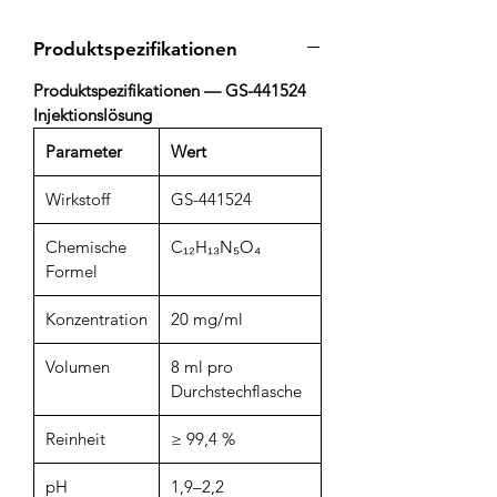
Produktspezifikationen
Produktspezifikationen — GS-441524
Injektionslösung
Parameter
Wert
Wirkstoff
GS-441524
Chemische
C₁₂H₁₃N₅O₄
Formel
Konzentration
20 mg/ml
Volumen
8 ml pro
Durchstechflasche
Reinheit
≥ 99,4 %
pH
1,9–2,2