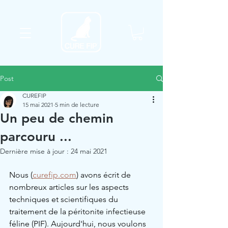
Post
CUREFIP
15 mai 2021
5 min de lecture
Un peu de chemin
parcouru ...
Dernière mise à jour :
24 mai 2021
Nous (
curefip.com
) avons écrit de 
nombreux articles sur les aspects 
techniques et scientifiques du 
traitement de la péritonite infectieuse 
féline (PIF). Aujourd'hui, nous voulons 