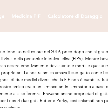
ge
Medicina PIF
Calcolatore di Dosaggio
o fondato nell'estate del 2019, poco dopo che al gatto
il virus della peritonite infettiva felina (FIPV). Mentre 
sa essere emotivamente devastante e mortale questa mala
 proprietari. La nostra amica amava il suo gatto come i suo
nosi di due medici diversi che la FIP non è curabile. Tut
 nostro amico era o un
farmaco antinfiammatorio
a base d
ente alla sofferenza. Eravamo anche proprietari di gatti
er i nostri due gatti Butter e Porky, così chiamati non p
a cucinare.