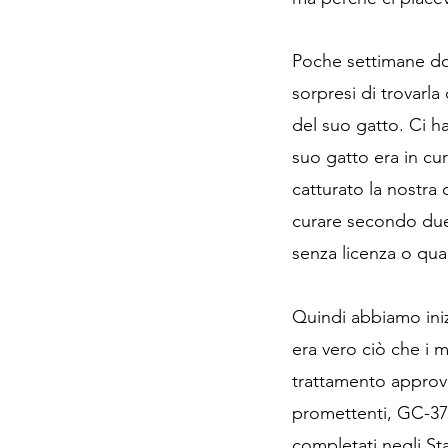
Poche settimane do
sorpresi di trovarl
del suo gatto. Ci h
suo gatto era in cu
catturato la nostra
curare secondo due 
senza licenza o qua
Quindi abbiamo iniz
era vero ciò che i 
trattamento approvat
promettenti, GC-376
completati negli St