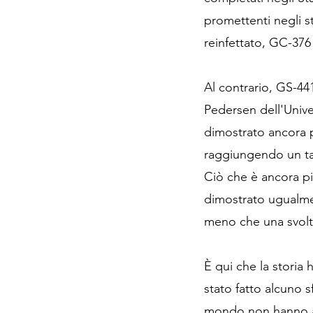
promettenti negli stu
reinfettato, GC-376 
Al contrario, GS-44
Pedersen dell'Univer
dimostrato ancora pi
raggiungendo un tass
Ciò che è ancora pi
dimostrato ugualmen
meno che una svolta
È qui che la storia
stato fatto alcuno s
mondo non hanno ac