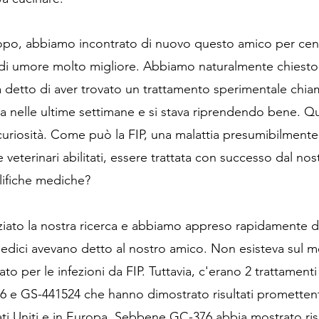
po, abbiamo incontrato di nuovo questo amico per cena
a di umore molto migliore. Abbiamo naturalmente chiesto
a detto di aver trovato un trattamento sperimentale chia
ra nelle ultime settimane e si stava riprendendo bene. 
 curiosità. Come può la FIP, una malattia presumibilmente
veterinari abilitati, essere trattata con successo dal no
lifiche mediche?
iato la nostra ricerca e abbiamo appreso rapidamente da
medici avevano detto al nostro amico. Non esisteva sul 
o per le infezioni da FIP. Tuttavia, c'erano 2 trattamenti
 e GS-441524 che hanno dimostrato risultati promettenti 
ati Uniti e in Europa. Sebbene GC-376 abbia mostrato risp