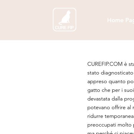
Home Pa
CUREFIP.COM è stat
stato diagnosticato 
appreso quanto pos
gatto che per i suoi
devastata dalla prog
potevano offrire al
ridurre temporaneam
preoccupati molto p
ma perché ci piacev