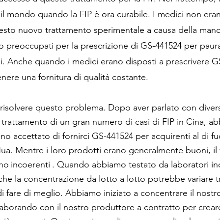
o il mondo quando la FIP è ora curabile. I medici non er
uesto nuovo trattamento sperimentale a causa della manc
o preoccupati per la prescrizione di GS-441524 per paura
li. Anche quando i medici erano disposti a prescrivere 
ere una fornitura di qualità costante.
risolvere questo problema. Dopo aver parlato con divers
il trattamento di un gran numero di casi di FIP in Cina, 
o accettato di fornirci GS-441524 per acquirenti al di fuo
ua. Mentre i loro prodotti erano generalmente buoni, il
ano
incoerenti
. Quando abbiamo testato da laboratori in
e la concentrazione da lotto a lotto potrebbe variare t
 fare di meglio. Abbiamo iniziato a concentrare il nost
laborando con il nostro produttore a contratto per crea