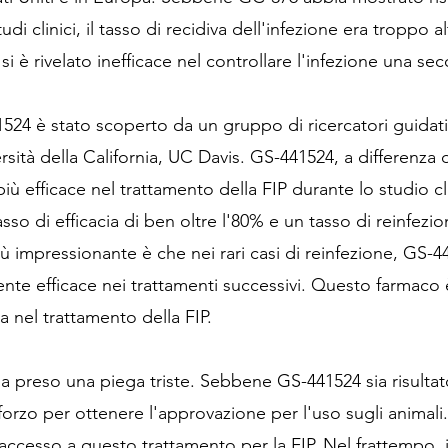
di clinici, il tasso di recidiva dell'infezione era troppo a
si è rivelato inefficace nel controllare l'infezione una se
1524 è stato scoperto da un gruppo di ricercatori guidati 
sità della California, UC Davis. GS-441524, a differenza 
ù efficace nel trattamento della FIP durante lo studio cl
o di efficacia di ben oltre l'80% e un tasso di reinfezio
ù impressionante è che nei rari casi di reinfezione, GS-4
te efficace nei trattamenti successivi. Questo farmaco 
 nel trattamento della FIP.
 ha preso una piega triste. Sebbene GS-441524 sia risultat
forzo per ottenere l'approvazione per l'uso sugli animali.
cesso a questo trattamento per la FIP. Nel frattempo, 