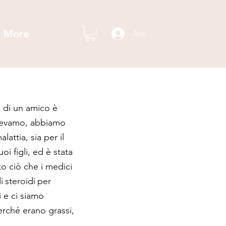
More
Accedi
 di un amico è
bevevamo, abbiamo
ttia, sia per il
i figli, ed è stata
to ciò che i medici
i
steroidi
per
 e ci siamo
erché erano grassi,