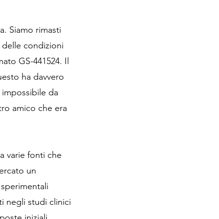
. Siamo rimasti
 delle condizioni
mato GS-441524. Il
Questo ha davvero
 impossibile da
stro amico che era
 varie fonti che
mercato un
 sperimentali
negli studi clinici
oste iniziali