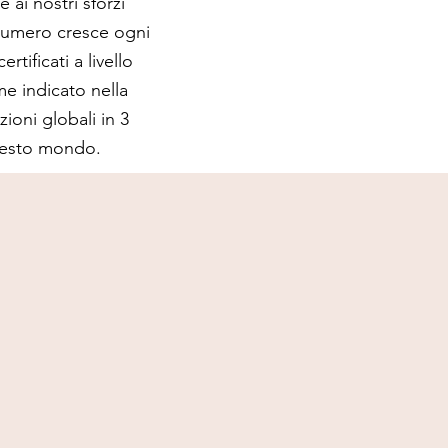
ai nostri sforzi
l numero cresce ogni
ertificati a livello
e indicato nella
ioni globali in 3
questo mondo.
2019
84-day
Affidabili dal
Protocollo