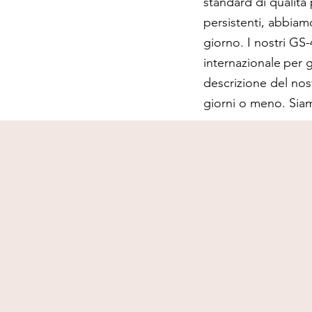
standard di qualità
persistenti, abbiamo
giorno. I nostri GS
internazionale
per 
descrizione del nos
giorni o meno. Siam
Trattamento GS-441524 raccomandato dai veterinari
per la Peritonite Infettiva Felina (FIP), spedito in tutt
Europa.