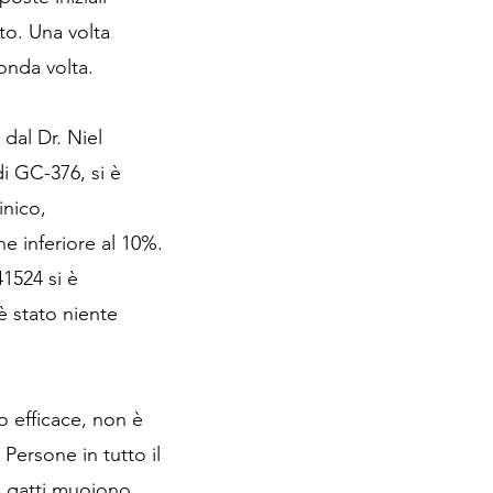
lto. Una volta
conda volta.
dal Dr. Niel
di GC-376, si è
inico,
ne inferiore al 10%.
41524 si è
è stato niente
o efficace, non è
 Persone in tutto il
i gatti muoiono