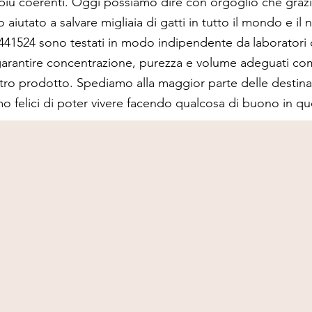
 più coerenti. Oggi possiamo dire con orgoglio che grazie 
 aiutato a salvare migliaia di gatti in tutto il mondo e i
-441524 sono testati in modo indipendente da
laboratori c
garantire concentrazione, purezza e volume adeguati com
tro prodotto. Spediamo alla maggior parte delle destinaz
o felici di poter vivere facendo qualcosa di buono in 
92%
100,000+
Tasso di successo
Gatti trattati
a