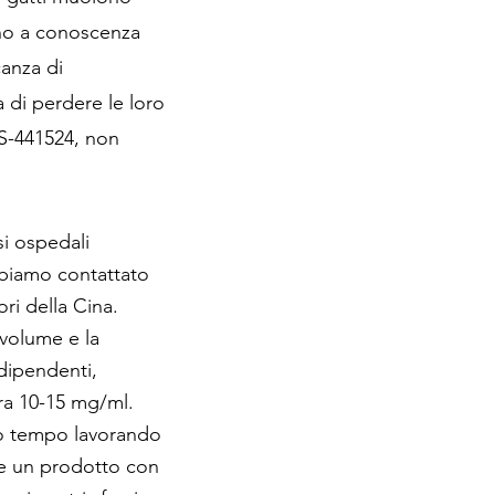
ano a conoscenza
anza di
 di perdere le loro
GS-441524, non
i ospedali
abbiamo contattato
ri della Cina.
 volume e la
dipendenti,
ra 10-15 mg/ml.
ro tempo lavorando
re un prodotto con