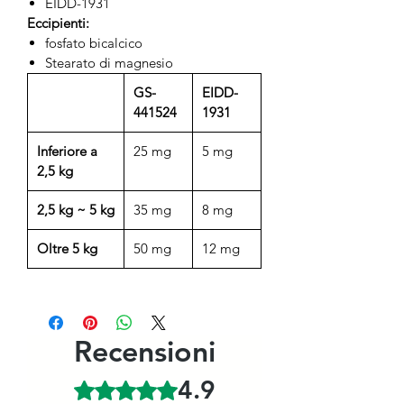
EIDD-1931
Eccipienti:
fosfato bicalcico
Stearato di magnesio
GS-
EIDD-
441524
1931
Inferiore a
25 mg
5 mg
2,5 kg
2,5 kg ~ 5 kg
35 mg
8 mg
Oltre 5 kg
50 mg
12 mg
Recensioni
4.9
Valutazione 4,9 stelle su 5.