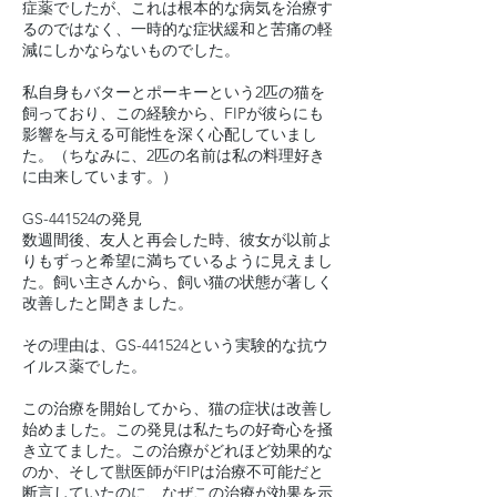
症薬でしたが、これは根本的な病気を治療す
るのではなく、一時的な症状緩和と苦痛の軽
減にしかならないものでした。
私自身もバターとポーキーという2匹の猫を
飼っており、この経験から、FIPが彼らにも
影響を与える可能性を深く心配していまし
た。（ちなみに、2匹の名前は私の料理好き
に由来しています。）
GS-441524の発見
数週間後、友人と再会した時、彼女が以前よ
りもずっと希望に満ちているように見えまし
た。飼い主さんから、飼い猫の状態が著しく
改善したと聞きました。
その理由は、GS-441524という実験的な抗ウ
イルス薬でした。
この治療を開始してから、猫の症状は改善し
始めました。この発見は私たちの好奇心を掻
き立てました。この治療がどれほど効果的な
のか、そして獣医師がFIPは治療不可能だと
断言していたのに、なぜこの治療が効果を示