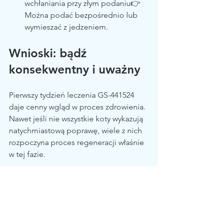
wchłaniania przy złym podaniu👉 
Można podać bezpośrednio lub 
wymieszać z jedzeniem.
Wnioski: bądź 
konsekwentny i uważny
Pierwszy tydzień leczenia GS-441524 
daje cenny wgląd w proces zdrowienia. 
Nawet jeśli nie wszystkie koty wykazują 
natychmiastową poprawę, wiele z nich 
rozpoczyna proces regeneracji właśnie 
w tej fazie.
Bądź uważny, cierpliwy i 
aktywny.Połączenie GS-441524 + opieki 
wspomagającej + monitorowania 
objawów daje Twojemu kotu najlepszą 