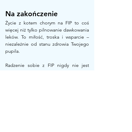
Na zakończenie
Życie z kotem chorym na FIP to coś 
więcej niż tylko pilnowanie dawkowania 
leków. To miłość, troska i wsparcie – 
niezależnie od stanu zdrowia Twojego 
pupila.
Radzenie sobie z FIP nigdy nie jest 
łatwe. Dlatego stworzyliśmy 
społeczność dla opiekunów „kocich 
wojowników”, którzy wiedzą, przez co 
przechodzisz. Możecie dzielić się siłą i 
motywacją.
Pozostańmy silni – razem. Skontaktuj 
się z 
CureFIP na Instagramie
 lub 
Facebooku
 i dołącz do nas! 💛