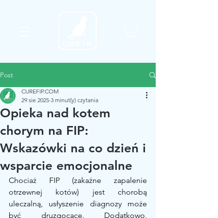
Post
CUREFIP.COM
29 sie 2025
3 minut(y) czytania
Opieka nad kotem
chorym na FIP:
Wskazówki na co dzień i
wsparcie emocjonalne
Chociaż FIP (zakaźne zapalenie 
otrzewnej kotów) jest chorobą 
uleczalną, usłyszenie diagnozy może 
być druzgocące. Dodatkowo, 