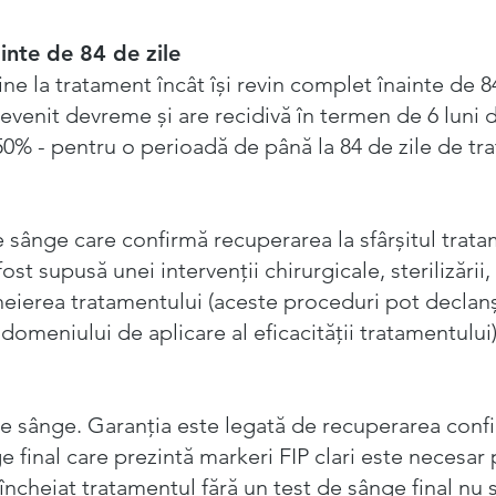
ainte de 84 de zile
ine la tratament încât își revin complet înainte de 
 revenit devreme și are recidivă în termen de 6 luni 
50% - pentru o perioadă de până la 84 de zile de tr
de sânge care confirmă recuperarea la sfârșitul trat
ost supusă unei intervenții chirurgicale, sterilizării, 
cheierea tratamentului (aceste proceduri pot declan
a domeniului de aplicare al eficacității tratamentului
e sânge. Garanția este legată de recuperarea confi
 final care prezintă markeri FIP clari este necesar 
u încheiat tratamentul fără un test de sânge final nu