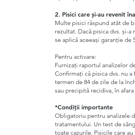
2. Pisici care și-au revenit în
Multe pisici răspund atât de b
rezultat. Dacă pisica dvs. și-a
se aplică aceeași garanție de 
Pentru activare:
Furnizați raportul analizelor 
Confirmați că pisica dvs. nu a f
termen de 84 de zile de la în
sau precipită recidiva, în afar
*Condiții importante
Obligatoriu pentru analizele d
tratamentului. Un test de sânge
toate cazurile. Pisicile care a