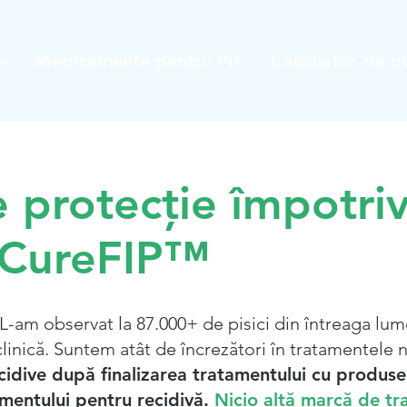
e
Medicamente pentru PIF
Calculator de d
 protecție împotri
r CureFIP™
L-am observat la 87.000+ de pisici din întreaga lum
clinică. Suntem atât de încrezători în tratamentele
cidive după finalizarea tratamentului cu produ
mentului pentru recidivă.
Nicio altă marcă de tra