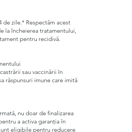
84 de zile.* Respectăm acest
de la încheierea tratamentului,
atament pentru recidivă.
amentului
castrării sau vaccinării în
șa răspunsuri imune care imită
)
rmată, nu doar de finalizarea
pentru a activa garanția în
 sunt eligibile pentru reducere