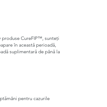
iv produse CureFIP™, sunteți
reapare în această perioadă,
oadă suplimentară de până la
ăptămâni pentru cazurile