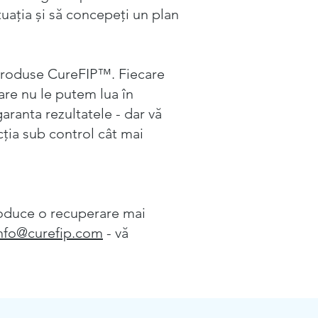
tuația și să concepeți un plan
 produse CureFIP™. Fiecare
are nu le putem lua în
aranta rezultatele - dar vă
cția sub control cât mai
produce o recuperare mai
nfo@curefip.com
- vă