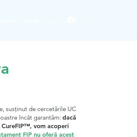
ozare
More
Conectează-te
va
e, susținut de cercetările UC
 noastre încât garantăm:
dacă
se CureFIP™, vom acoperi
tament FIP ​​nu oferă acest