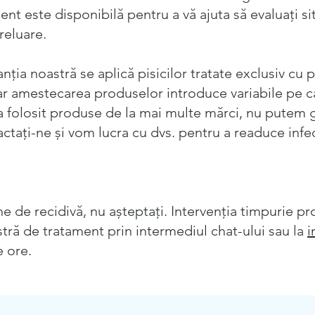
nt este disponibilă pentru a vă ajuta să evaluați si
reluare.
ia noastră se aplică pisicilor tratate exclusiv cu
iar amestecarea produselor introduce variabile pe c
a folosit produse de la mai multe mărci, nu putem g
ctați-ne și vom lucra cu dvs. pentru a readuce infe
e de recidivă, nu așteptați. Intervenția timpurie 
tră de tratament prin intermediul chat-ului sau la
i
 ore.