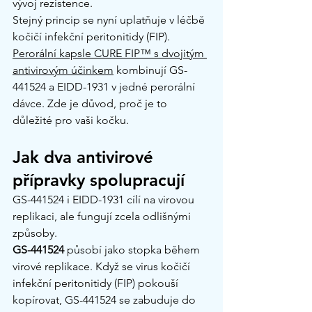
vývoj rezistence.
Stejný princip se nyní uplatňuje v léčbě 
kočičí infekční peritonitidy (FIP). 
Perorální kapsle CURE FIP™ s dvojitým 
antivirovým účinkem
 kombinují GS-
441524 a EIDD-1931 v jedné perorální 
dávce. Zde je důvod, proč je to 
důležité pro vaši kočku.
Jak dva antivirové 
přípravky spolupracují
GS-441524 i EIDD-1931 cílí na virovou 
replikaci, ale fungují zcela odlišnými 
způsoby.
GS-441524
 působí jako stopka během 
virové replikace. Když se virus kočičí 
infekční peritonitidy (FIP) pokouší 
kopírovat, GS-441524 se zabuduje do 