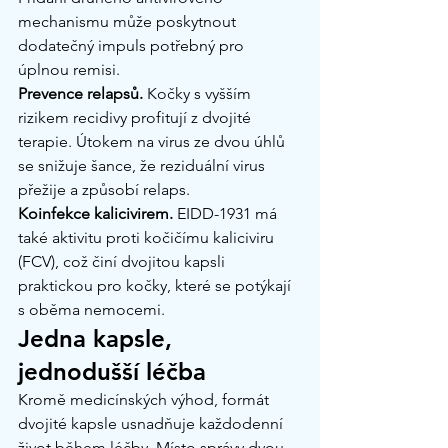
mechanismu může poskytnout 
dodatečný impuls potřebný pro 
úplnou remisi.
Prevence relapsů.
 Kočky s vyšším 
rizikem recidivy profitují z dvojité 
terapie. Útokem na virus ze dvou úhlů 
se snižuje šance, že reziduální virus 
přežije a způsobí relaps.
Koinfekce kalicivirem.
 EIDD-1931 má 
také aktivitu proti kočičímu kaliciviru 
(FCV), což činí dvojitou kapsli 
praktickou pro kočky, které se potýkají 
s oběma nemocemi.
Jedna kapsle, 
jednodušší léčba
Kromě medicínských výhod, formát 
dvojité kapsle usnadňuje každodenní 
život během léčby. Místo správy dvou 