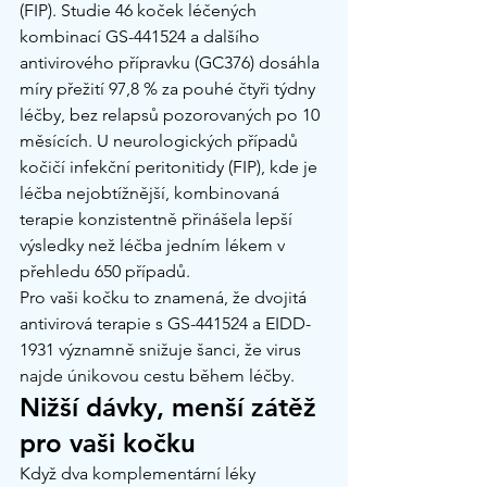
(FIP). Studie 46 koček léčených 
kombinací GS-441524 a dalšího 
antivirového přípravku (GC376) dosáhla 
míry přežití 97,8 % za pouhé čtyři týdny 
léčby, bez relapsů pozorovaných po 10 
měsících. U neurologických případů 
kočičí infekční peritonitidy (FIP), kde je 
léčba nejobtížnější, kombinovaná 
terapie konzistentně přinášela lepší 
výsledky než léčba jedním lékem v 
přehledu 650 případů.
Pro vaši kočku to znamená, že dvojitá 
antivirová terapie s GS-441524 a EIDD-
1931 významně snižuje šanci, že virus 
najde únikovou cestu během léčby.
Nižší dávky, menší zátěž 
pro vaši kočku
Když dva komplementární léky 