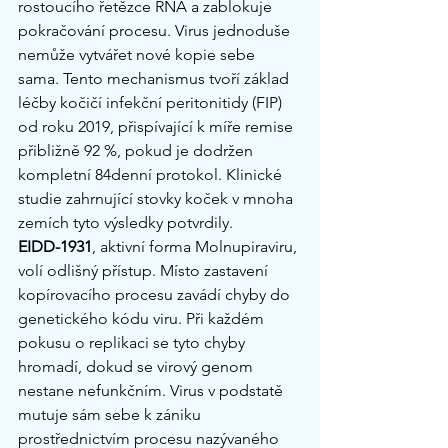
rostoucího řetězce RNA a zablokuje 
pokračování procesu. Virus jednoduše 
nemůže vytvářet nové kopie sebe 
sama. Tento mechanismus tvoří základ 
léčby kočičí infekční peritonitidy (FIP) 
od roku 2019, přispívající k míře remise 
přibližně 92 %, pokud je dodržen 
kompletní 84denní protokol. Klinické 
studie zahrnující stovky koček v mnoha 
zemích tyto výsledky potvrdily.
EIDD-1931
, aktivní forma Molnupiraviru, 
volí odlišný přístup. Místo zastavení 
kopírovacího procesu zavádí chyby do 
genetického kódu viru. Při každém 
pokusu o replikaci se tyto chyby 
hromadí, dokud se virový genom 
nestane nefunkčním. Virus v podstatě 
mutuje sám sebe k zániku 
prostřednictvím procesu nazývaného 