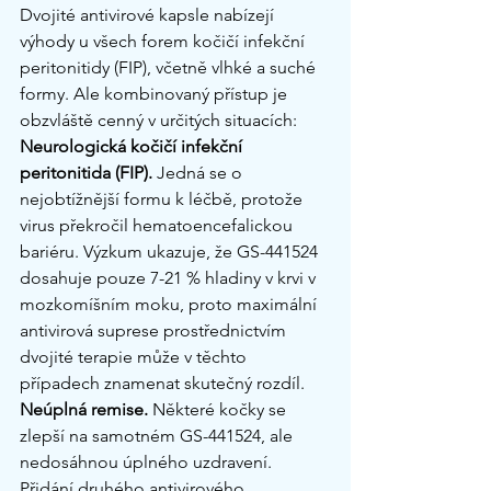
Dvojité antivirové kapsle nabízejí 
výhody u všech forem kočičí infekční 
peritonitidy (FIP), včetně vlhké a suché 
formy. Ale kombinovaný přístup je 
obzvláště cenný v určitých situacích:
Neurologická kočičí infekční 
peritonitida (FIP).
 Jedná se o 
nejobtížnější formu k léčbě, protože 
virus překročil hematoencefalickou 
bariéru. Výzkum ukazuje, že GS-441524 
dosahuje pouze 7-21 % hladiny v krvi v 
mozkomíšním moku, proto maximální 
antivirová suprese prostřednictvím 
dvojité terapie může v těchto 
případech znamenat skutečný rozdíl.
Neúplná remise.
 Některé kočky se 
zlepší na samotném GS-441524, ale 
nedosáhnou úplného uzdravení. 
Přidání druhého antivirového 