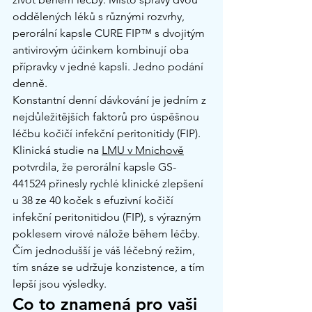
oddělených léků s různými rozvrhy, 
perorální kapsle CURE FIP™ s dvojitým 
antivirovým účinkem kombinují oba 
přípravky v jedné kapsli. Jedno podání 
denně.
Konstantní denní dávkování je jedním z 
nejdůležitějších faktorů pro úspěšnou 
léčbu kočičí infekční peritonitidy (FIP). 
Klinická studie na 
LMU v Mnichově
potvrdila, že perorální kapsle GS-
441524 přinesly rychlé klinické zlepšení 
u 38 ze 40 koček s efuzivní kočičí 
infekční peritonitidou (FIP), s výrazným 
poklesem virové nálože během léčby. 
Čím jednodušší je váš léčebný režim, 
tím snáze se udržuje konzistence, a tím 
lepší jsou výsledky.
Co to znamená pro vaši 