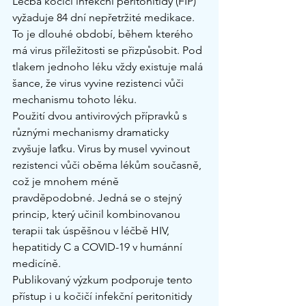
Léčba kočičí infekční peritonitidy (FIP) 
vyžaduje 84 dní nepřetržité medikace. 
To je dlouhé období, během kterého 
má virus příležitosti se přizpůsobit. Pod 
tlakem jednoho léku vždy existuje malá 
šance, že virus vyvine rezistenci vůči 
mechanismu tohoto léku.
Použití dvou antivirových přípravků s 
různými mechanismy dramaticky 
zvyšuje laťku. Virus by musel vyvinout 
rezistenci vůči oběma lékům současně, 
což je mnohem méně 
pravděpodobné. Jedná se o stejný 
princip, který učinil kombinovanou 
terapii tak úspěšnou v léčbě HIV, 
hepatitidy C a COVID-19 v humánní 
medicíně.
Publikovaný výzkum podporuje tento 
přístup i u kočičí infekční peritonitidy 