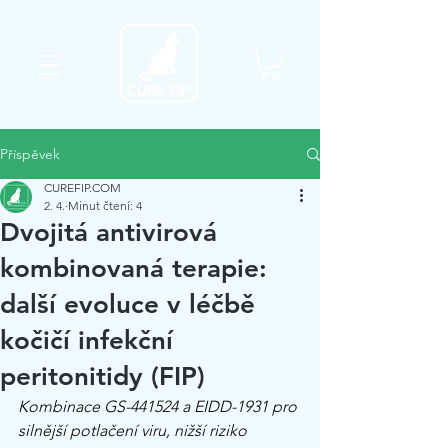
Příspěvek
CUREFIP.COM
2. 4.
Minut čtení: 4
Dvojitá antivirová
kombinovaná terapie:
další evoluce v léčbě
kočičí infekční
peritonitidy (FIP)
Kombinace GS-441524 a EIDD-1931 pro 
silnější potlačení viru, nižší riziko 