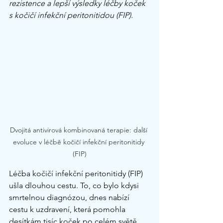
rezistence a lepší výsledky léčby koček 
s kočičí infekční peritonitidou (FIP).
Dvojitá antivirová kombinovaná terapie: další 
evoluce v léčbě kočičí infekční peritonitidy 
(FIP)
Léčba kočičí infekční peritonitidy (FIP) 
ušla dlouhou cestu. To, co bylo kdysi 
smrtelnou diagnózou, dnes nabízí 
cestu k uzdravení, která pomohla 
desítkám tisíc koček po celém světě, 