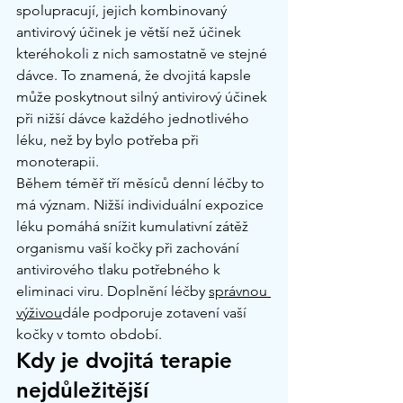
spolupracují, jejich kombinovaný 
antivirový účinek je větší než účinek 
kteréhokoli z nich samostatně ve stejné 
dávce. To znamená, že dvojitá kapsle 
může poskytnout silný antivirový účinek 
při nižší dávce každého jednotlivého 
léku, než by bylo potřeba při 
monoterapii.
Během téměř tří měsíců denní léčby to 
má význam. Nižší individuální expozice 
léku pomáhá snížit kumulativní zátěž 
organismu vaší kočky při zachování 
antivirového tlaku potřebného k 
eliminaci viru. Doplnění léčby 
správnou 
výživou
dále podporuje zotavení vaší 
kočky v tomto období.
Kdy je dvojitá terapie 
nejdůležitější