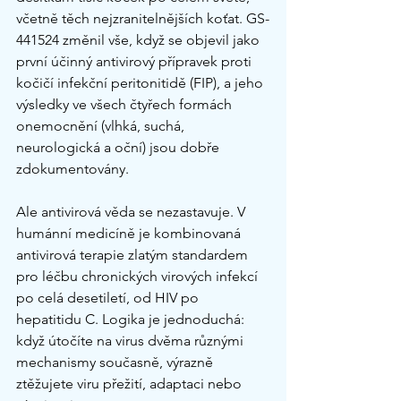
včetně těch nejzranitelnějších koťat. GS-
441524 změnil vše, když se objevil jako 
první účinný antivirový přípravek proti 
kočičí infekční peritonitidě (FIP), a jeho 
výsledky ve všech čtyřech formách 
onemocnění (vlhká, suchá, 
neurologická a oční) jsou dobře 
zdokumentovány.
Ale antivirová věda se nezastavuje. V 
humánní medicíně je kombinovaná 
antivirová terapie zlatým standardem 
pro léčbu chronických virových infekcí 
po celá desetiletí, od HIV po 
hepatitidu C. Logika je jednoduchá: 
když útočíte na virus dvěma různými 
mechanismy současně, výrazně 
ztěžujete viru přežití, adaptaci nebo 