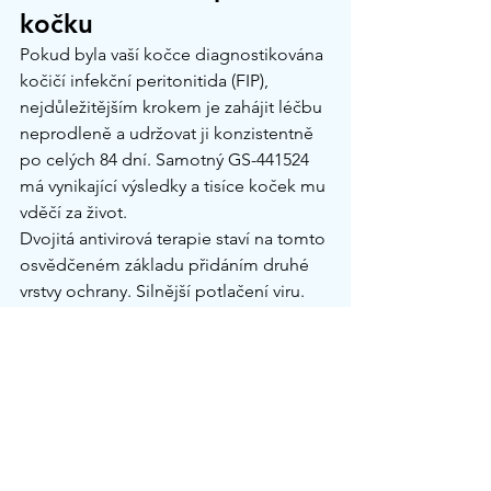
kočku
Pokud byla vaší kočce diagnostikována 
kočičí infekční peritonitida (FIP), 
nejdůležitějším krokem je zahájit léčbu 
neprodleně a udržovat ji konzistentně 
po celých 84 dní. Samotný GS-441524 
má vynikající výsledky a tisíce koček mu 
vděčí za život.
Dvojitá antivirová terapie staví na tomto 
osvědčeném základu přidáním druhé 
vrstvy ochrany. Silnější potlačení viru. 
Vyšší bariéra proti rezistenci. 
Vyváženější přístup k dávkování. Vše v 
jedné kapsli.
Kočičí infekční peritonitida (FIP) již není 
koncem cesty. Se správnou léčbou, 
zahájenou včas a prováděnou 
konzistentně, je uzdravení očekávaným 