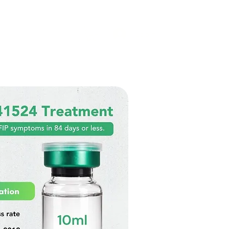
ída
More
Login