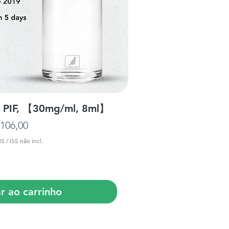
ização rápida
ra PIF, 【30mg/ml, 8ml】
reço
 106,00
MS / ISS não incl.
r ao carrinho