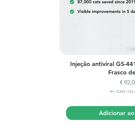
Visualização
Injeção antiviral GS-4
Frasco de
Preço
€ 92,
IPI / ICMS / ISS 
Adicionar ao