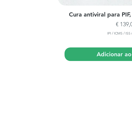
Visualização
Cura antiviral para P
Preço
€ 139,
IPI / ICMS / ISS 
Adicionar ao
Tratamento GS-441524 recomendado por veterinári