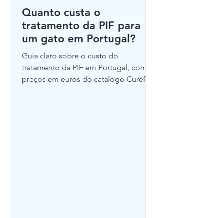
fundamentalmente esse cenário,
imunofluorescência para FIPV,
Quanto custa o
com taxas de recuperação acima
AGP, RT-PCR no líquido de efusão
tratamento da PIF para
de 80% em gatos que completam
ou biópsia tecidual.
um gato em Portugal?
todo o protocolo de tratamento.
Guia claro sobre o custo do
tratamento da PIF em Portugal, com
preços em euros do catalogo CureFIP
e os fatores que definem o valor final.